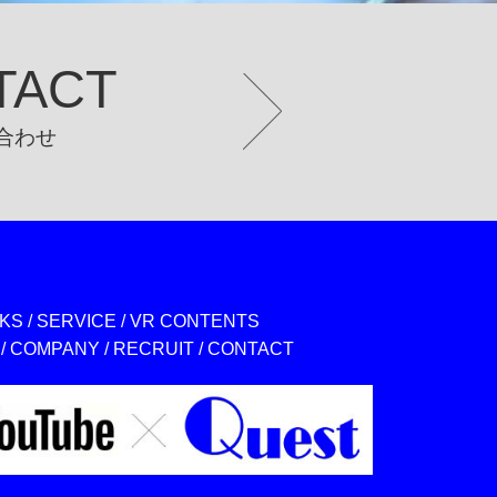
TACT
合わせ
KS
/
SERVICE
/
VR CONTENTS
/
COMPANY
/
RECRUIT
/
CONTACT