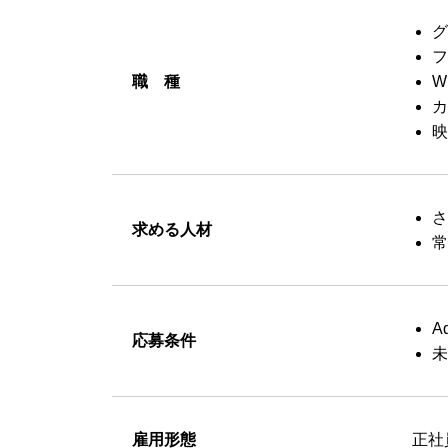
グ
フ
職 種
W
カ
映
さ
求める人材
常
A
応募条件
未
雇用形態
正社