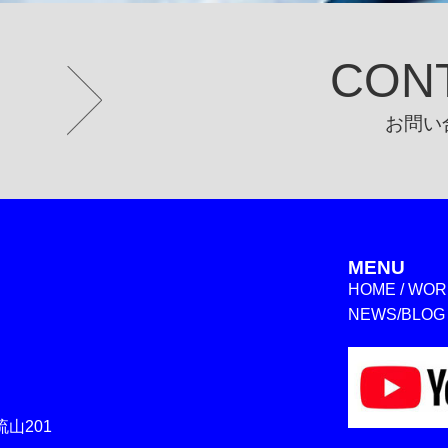
CON
お問い
MENU
HOME
/
WOR
NEWS/BLOG
山201