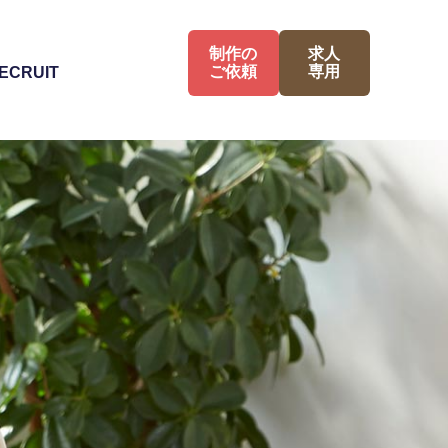
制作の
求人
ご依頼
専用
ECRUIT